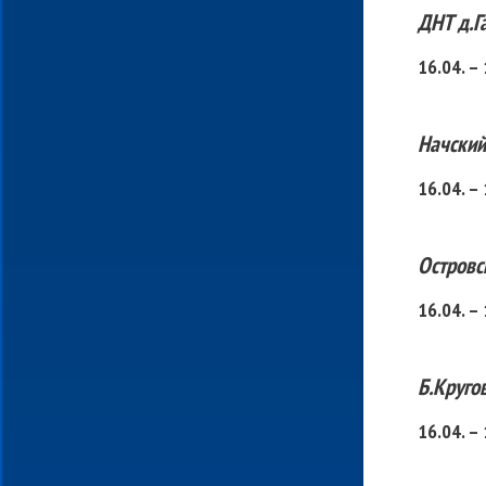
ДНТ д.Г
16.04. –
Начский
16.04. 
Островс
16.04. –
Б.Круго
16.04. –