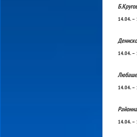
Б.Круго
14.04. –
Дениско
14.04. –
Любаше
14.04. –
Районна
14.04. –