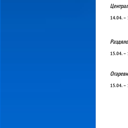
Централ
14.04. –
Раздяло
15.04. –
Огареви
15.04. –