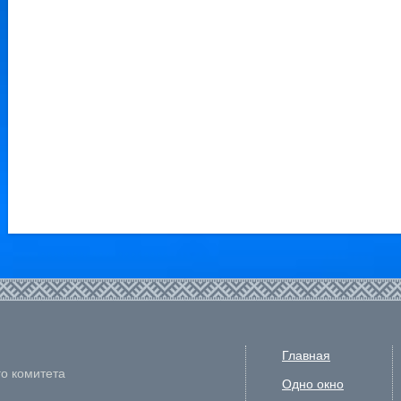
Главная
го комитета
Одно окно