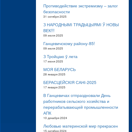
Противодействие экстремизму – залог
безопасности
31 октября 2025
З НАРОДНЫМІ ТРАДЫЦЫЯМІ Ў НОВЫ
ВЕК!!!
09 июля 2025
Ганцевичскому району-85!
09 июля 2025
З Тройцаю ў лета
17 июня 2025
МОЯ БЕЛАРУСЬ
28 января 2025
БЕРАСЦЕЙСКІЯ САНІ-2025
17 января 2025
В Ганцевичах отпраздновали День
работников сельского хозяйства и
перерабатывающей промышленности
АПК
10 декабря 2024
Любовью материнской мир прекрасен
15 октября 2024